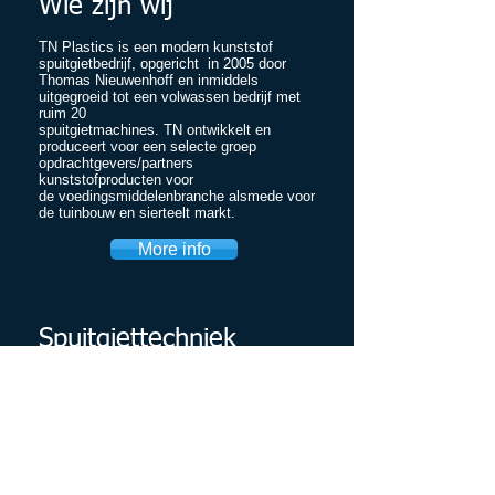
Wie zijn wij
TN Plastics is een modern kunststof
spuitgietbedrijf, opgericht in 2005 door
Thomas Nieuwenhoff en inmiddels
uitgegroeid tot een volwassen bedrijf met
ruim 20
spuitgietmachines. TN ontwikkelt en
produceert
voor een selecte groep
opdrachtgevers/partners
kunststofproducten
voor
de voedingsmiddelenbranche alsmede
voor
de tuinbouw en sierteelt markt.
More info
Spuitgiettechniek
TN Plastics is gespecialiseerd in het
vervaardigen van kunststof
spuitgietproducten.
Klik op de button voor meer informatie over
dit proces.
More info